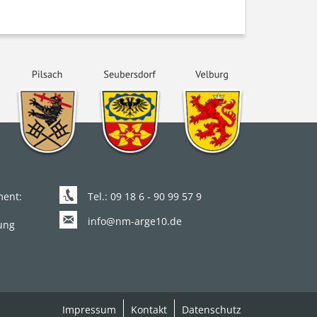
ent:
Tel.:
09 18 6 - 90 99 57 9
info@nm-arge10.de
tung
Impressum
Kontakt
Datenschutz