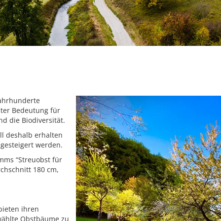
Jahrhunderte
ter Bedeutung für
d die Biodiversität.
ll deshalb erhalten
gesteigert werden.
mms “Streuobst für
chschnitt 180 cm,
ieten ihren
ewählte Obstbäume zu