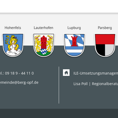
l.:
09 18 9 - 44 11 0
ILE-Umsetzungsmanagem
emeinde@berg-opf.de
Lisa Poll | Regionalbera